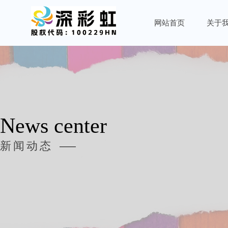
网站首页
关于
News center
新闻动态