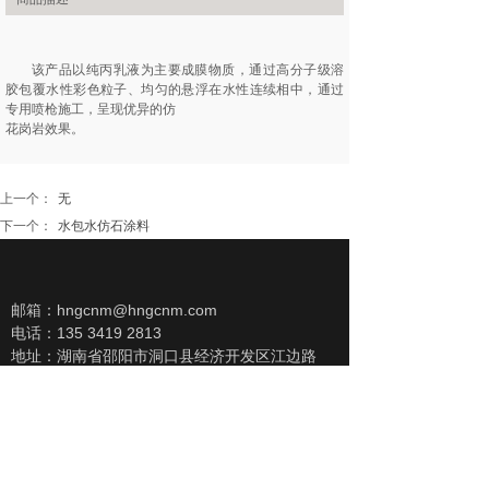
该产品以纯丙乳液为主要成膜物质，通过高分子级溶
胶包覆水性彩色粒子、均匀的悬浮在水性连续相中，通过
专用喷枪施工，呈现优异的仿
花岗岩效果。
上一个：
无
下一个：
水包水仿石涂料
邮箱：hngcnm@hngcnm.com
电话：135 3419 2813
地址：湖南省邵阳市洞口县经济开发区江边路