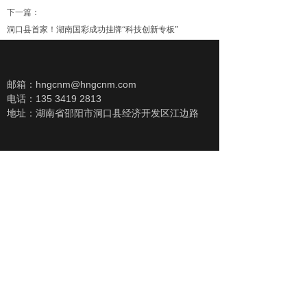
下一篇：
洞口县首家！湖南国彩成功挂牌“科技创新专板”
邮箱：hngcnm@hngcnm.com
电话：135 3419 2813
地址：湖南省邵阳市洞口县经济开发区江边路
扫一扫，关注我们
招商热线：
135 3419 2813